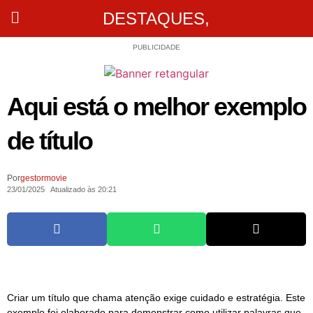
DESTAQUES
,
PUBLICIDADE
Aqui está o melhor exemplo
de título
Por
gestormovie
23/01/2025
Atualizado às 20:21
Criar um título que chama atenção exige cuidado e estratégia. Este
exemplo foi elaborado para demonstrar como utilizar palavras que