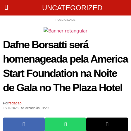
UNCATEGORIZED
PUBLICIDADE
Dafne Borsatti será
homenageada pela America
Start Foundation na Noite
de Gala no The Plaza Hotel
Por
redacao
18/11/2025
Atualizado às 01:29