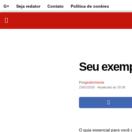
G+
Seja redator
Contato
Política de cookies
Seu exempl
Por
gestormovie
23/01/2025
Atualizado às 20:36
O guia essencial para você c