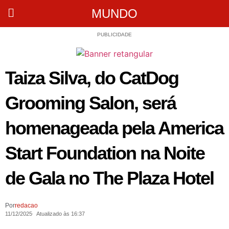
MUNDO
PUBLICIDADE
Taiza Silva, do CatDog
Grooming Salon, será
homenageada pela America
Start Foundation na Noite
de Gala no The Plaza Hotel
Por
redacao
11/12/2025
Atualizado às 16:37